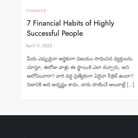
FINANCE
7 Financial Habits of Highly
Successful People
మీరు ఎప్పుడైనా ఆర్థికంగా విజయం సాధించిన వ్యక్తులను
చూస్తూ, ఈరోజు వాళ్లు ఈ స్థాయికి ఎలా వచ్చారు, అని
ఆలోచించారా? వారి వద్ద ప్రత్యేకంగా ఏదైనా సీక్రెట్ ఉందా?
నిజానికి అది అదృష్టం కాదు, వారు పాటించే అలవాట్లే […]