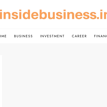
Scope of Investment – Insi
de Simple
OME
BUSINESS
INVESTMENT
CAREER
FINAN