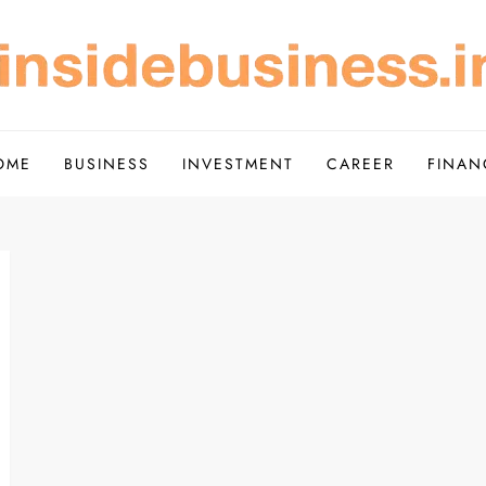
Scope of Investment – Insi
de Simple
OME
BUSINESS
INVESTMENT
CAREER
FINAN