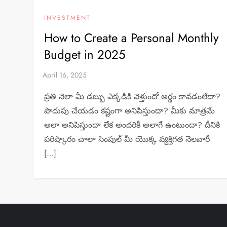
INVESTMENT
How to Create a Personal Monthly
Budget in 2025
ప్రతి నెలా మీ డబ్బు ఎక్కడికి వెళ్తుందో అర్థం కావడంలేదా?
పొదుపు చేయడం కష్టంగా అనిపిస్తుందా? మీకు మాత్రమే
అలా అనిపిస్తుందా లేక అందరికీ అలాగే ఉంటుందా? దీనికి
పరిష్కారం చాలా సింపుల్ మీ యొక్క వ్యక్తిగత నెలవారీ
[…]