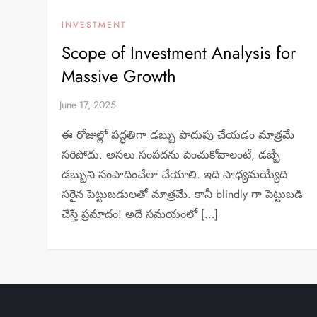
INVESTMENT
Scope of Investment Analysis for
Massive Growth
ఈ రోజుల్లో పద్ధతిగా డబ్బు పొదుపు చేయడం మాత్రమే
సరిపోదు. అసలు సంపదను పెంచుకోవాలంటే, డబ్బే
డబ్బుని సంపాదించేలా చేయాలి. ఇది సాధ్యమయ్యేది
సరైన పెట్టుబడులతో మాత్రమే. కానీ blindly గా పెట్టుబడి
చేస్తే ప్రమాదం! అదే సమయంలో […]