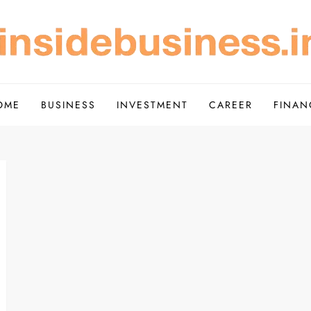
Scope of Investment – Insi
de Simple
OME
BUSINESS
INVESTMENT
CAREER
FINAN