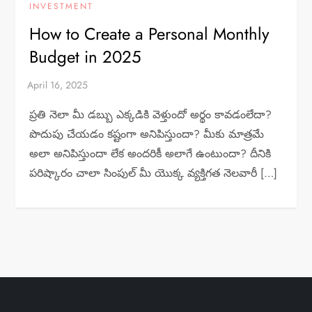
INVESTMENT
How to Create a Personal Monthly
Budget in 2025
ప్రతి నెలా మీ డబ్బు ఎక్కడికి వెళ్తుందో అర్థం కావడంలేదా?
పొదుపు చేయడం కష్టంగా అనిపిస్తుందా? మీకు మాత్రమే
అలా అనిపిస్తుందా లేక అందరికీ అలాగే ఉంటుందా? దీనికి
పరిష్కారం చాలా సింపుల్ మీ యొక్క వ్యక్తిగత నెలవారీ […]