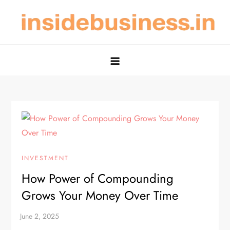
Skip
to
content
Nature of Business & Scope of
Nature of Business and Scope of Investment Made Simple
Investment – Insidebusiness.in
INVESTMENT
How Power of Compounding
Grows Your Money Over Time