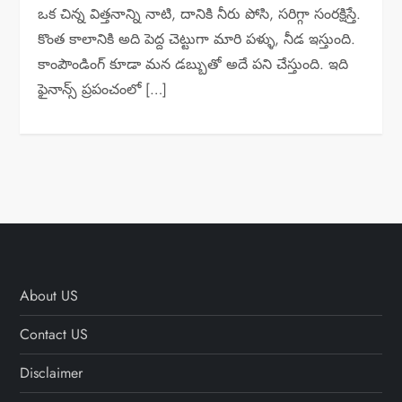
ఒక చిన్న విత్తనాన్ని నాటి, దానికి నీరు పోసి, సరిగ్గా సంరక్షిస్తే.
కొంత కాలానికి అది పెద్ద చెట్టుగా మారి పళ్ళు, నీడ ఇస్తుంది.
కాంపౌండింగ్ కూడా మన డబ్బుతో అదే పని చేస్తుంది. ఇది
ఫైనాన్స్ ప్రపంచంలో […]
About US
Contact US
Disclaimer