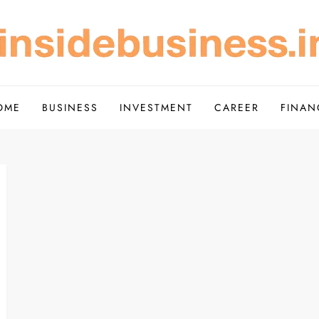
Scope of Investment – Insi
de Simple
OME
BUSINESS
INVESTMENT
CAREER
FINAN