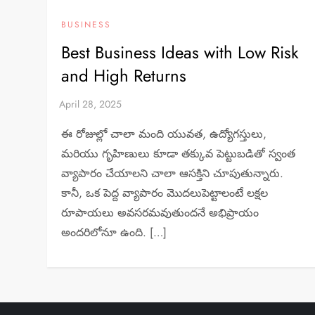
BUSINESS
Best Business Ideas with Low Risk
and High Returns
ఈ రోజుల్లో చాలా మంది యువత, ఉద్యోగస్తులు,
మరియు గృహిణులు కూడా తక్కువ పెట్టుబడితో స్వంత
వ్యాపారం చేయాలని చాలా ఆసక్తిని చూపుతున్నారు.
కానీ, ఒక పెద్ద వ్యాపారం మొదలుపెట్టాలంటే లక్షల
రూపాయలు అవసరమవుతుందనే అభిప్రాయం
అందరిలోనూ ఉంది. […]