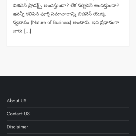
బిజినెస్ ప్రోడక్ట్స్ అందిస్తుందా? లేక సర్వీసెస్ అందిస్తుందా?
ఇవన్నీ కలిపిన పూర్తి సమాచారాన్ని బిజినెస్ యొక్క
స్వభావం (Nature of Business) అంటారు. ఇది ప్రధానంగా
వారు […]
About US
Contact US
Disclaimer