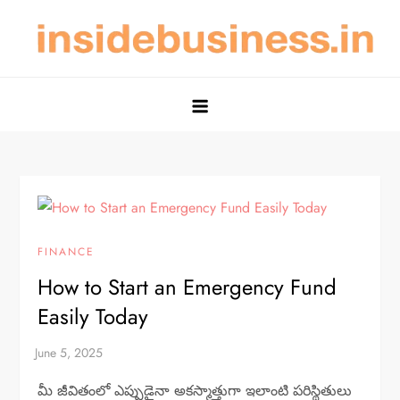
Skip
to
content
Nature of Business & Scope of
Nature of Business and Scope of Investment Made Simple
Investment – Insidebusiness.in
FINANCE
How to Start an Emergency Fund
Easily Today
మీ జీవితంలో ఎప్పుడైనా అకస్మాత్తుగా ఇలాంటి పరిస్థితులు