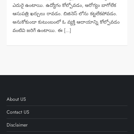
ఎదురై ఉంటాయి. ఉద్యోగం కోల్పోవడం, ఆరోగ్యం బాగోలేక
ఆసుపత్రి ఖర్చులు రావడం. బిజినెస్ లోను కట్టలేకపోవడం.
అనుకోకుండా కుటుంబంలో ఓ వ్యక్తి ఆదాయాన్ని కోల్పోవడం
వంటివి జరిగే ఉంటాయి. ఈ […]
About US
Contact US
Disclaimer