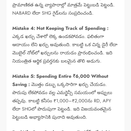
ప్రామాణికత ఉన్న వ్యాపారాల్లో మాత్రమే పెట్టుబడి పెట్టండి.
NABARD లేదా SHG గైడ్‌లను సంప్రదించండి.
Mistake 4: Not Keeping Track of Spending :
ఎక్కడ ఖర్చు చేశారో లెక్క ఉండకపోవడం. ఫలితంగా
ఆదాయం లేని ఖర్చు అవుతుంది. కాబట్టి ఒక చిన్న డైరీ లేదా
మొబైల్ నోట్‌లో ఖర్చులను రాయడం ప్రారంభించండి. ఇది
నియంత్రిత ఆర్థిక ప్రవర్తనకు బలమైన తొలి అడుగు.
Mistake 5: Spending Entire ₹6,000 Without
Saving :
మొత్తం డబ్బు ఒక్కసారిగా ఖర్చు చేయడం.
పొదుపు లేకపోవడం వల్ల ఎమర్జెన్సీ సమయంలో అప్పులు
తప్పవు. కాబట్టి కనీసం ₹1,000–₹2,000ను RD, APY
లేదా SHGలో పొదుపుగా పెట్టండి. ఇది విజయవంతమైన
పెట్టుబడి అభ్యాసానికి పునాది అవుతుంది.