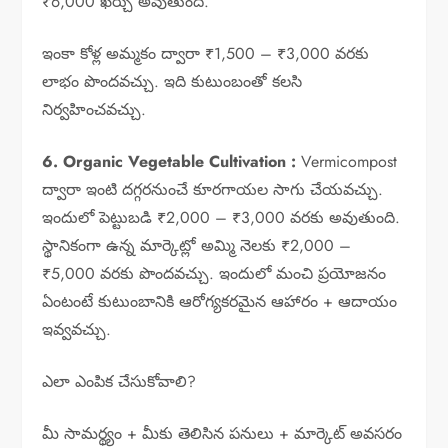
₹6,000 ఖర్చు అవుతుంది.
ఇంకా కోళ్ల అమ్మకం ద్వారా ₹1,500 – ₹3,000 వరకు
లాభం పొందవచ్చు. ఇది కుటుంబంతో కలసి
నిర్వహించవచ్చు.
6. Organic Vegetable Cultivation :
Vermicompost
ద్వారా ఇంటి దగ్గరనుంచే కూరగాయల సాగు చేయవచ్చు.
ఇందులో పెట్టుబడి ₹2,000 – ₹3,000 వరకు అవుతుంది.
స్థానికంగా ఉన్న మార్కెట్లో అమ్మి నెలకు ₹2,000 –
₹5,000 వరకు పొందవచ్చు. ఇందులో మంచి ప్రయోజనం
ఏంటంటే కుటుంబానికి ఆరోగ్యకరమైన ఆహారం + ఆదాయం
ఇవ్వవచ్చు.
ఎలా ఎంపిక చేసుకోవాలి?
మీ సామర్థ్యం + మీకు తెలిసిన పనులు + మార్కెట్ అవసరం