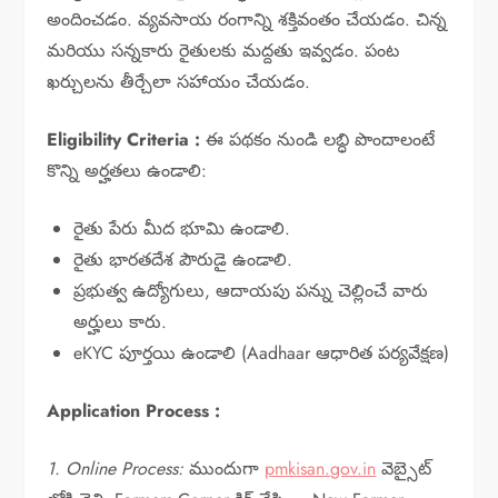
అందించడం. వ్యవసాయ రంగాన్ని శక్తివంతం చేయడం. చిన్న
మరియు సన్నకారు రైతులకు మద్దతు ఇవ్వడం. పంట
ఖర్చులను తీర్చేలా సహాయం చేయడం.
Eligibility Criteria :
ఈ పథకం నుండి లబ్ధి పొందాలంటే
కొన్ని అర్హతలు ఉండాలి:
రైతు పేరు మీద భూమి ఉండాలి.
రైతు భారతదేశ పౌరుడై ఉండాలి.
ప్రభుత్వ ఉద్యోగులు, ఆదాయపు పన్ను చెల్లించే వారు
అర్హులు కారు.
eKYC పూర్తయి ఉండాలి (Aadhaar ఆధారిత పర్యవేక్షణ)
Application Process :
1. Online Process:
ముందుగా
pmkisan.gov.in
వెబ్సైట్