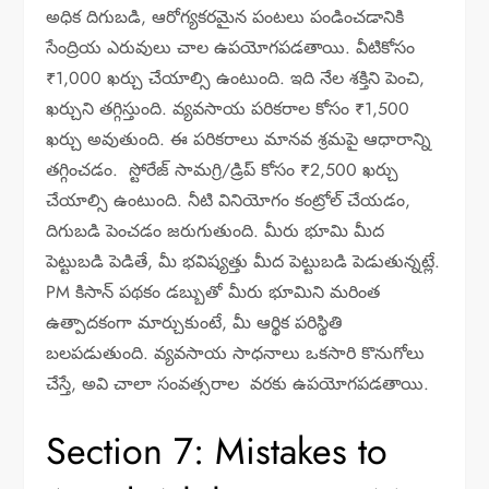
అధిక దిగుబడి, ఆరోగ్యకరమైన పంటలు పండించడానికి
సేంద్రియ ఎరువులు చాల ఉపయోగపడతాయి. వీటికోసం
₹1,000 ఖర్చు చేయాల్సి ఉంటుంది. ఇది నేల శక్తిని పెంచి,
ఖర్చుని తగ్గిస్తుంది. వ్యవసాయ పరికరాల కోసం ₹1,500
ఖర్చు అవుతుంది. ఈ పరికరాలు మానవ శ్రమపై ఆధారాన్ని
తగ్గించడం. స్టోరేజ్ సామగ్రి/డ్రిప్ కోసం ₹2,500 ఖర్చు
చేయాల్సి ఉంటుంది. నీటి వినియోగం కంట్రోల్ చేయడం,
దిగుబడి పెంచడం జరుగుతుంది. మీరు భూమి మీద
పెట్టుబడి పెడితే, మీ భవిష్యత్తు మీద పెట్టుబడి పెడుతున్నట్లే.
PM కిసాన్ పథకం డబ్బుతో మీరు భూమిని మరింత
ఉత్పాదకంగా మార్చుకుంటే, మీ ఆర్థిక పరిస్థితి
బలపడుతుంది. వ్యవసాయ సాధనాలు ఒకసారి కొనుగోలు
చేస్తే, అవి చాలా సంవత్సరాల వరకు ఉపయోగపడతాయి.
Section 7: Mistakes to