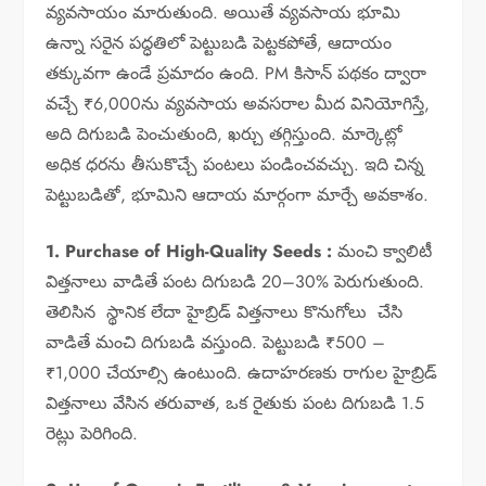
వ్యవసాయం మారుతుంది. అయితే వ్యవసాయ భూమి
ఉన్నా సరైన పద్ధతిలో పెట్టుబడి పెట్టకపోతే, ఆదాయం
తక్కువగా ఉండే ప్రమాదం ఉంది. PM కిసాన్ పథకం ద్వారా
వచ్చే ₹6,000ను వ్యవసాయ అవసరాల మీద వినియోగిస్తే,
అది దిగుబడి పెంచుతుంది, ఖర్చు తగ్గిస్తుంది. మార్కెట్లో
అధిక ధరను తీసుకొచ్చే పంటలు పండించవచ్చు. ఇది చిన్న
పెట్టుబడితో, భూమిని ఆదాయ మార్గంగా మార్చే అవకాశం.
1. Purchase of High-Quality Seeds :
మంచి క్వాలిటీ
విత్తనాలు వాడితే పంట దిగుబడి 20–30% పెరుగుతుంది.
తెలిసిన స్థానిక లేదా హైబ్రిడ్ విత్తనాలు కొనుగోలు చేసి
వాడితే మంచి దిగుబడి వస్తుంది. పెట్టుబడి ₹500 –
₹1,000 చేయాల్సి ఉంటుంది. ఉదాహరణకు రాగుల హైబ్రిడ్
విత్తనాలు వేసిన తరువాత, ఒక రైతుకు పంట దిగుబడి 1.5
రెట్లు పెరిగింది.