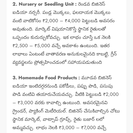
2. Nursery or Seedling Unit :
రెండవ బిజినెస్
ఐడియా నర్సరీ. పండ్ల మొక్కలు, ఫలదాయక మొక్కలు
వంటి వాటికోసం ₹2,000 – ₹4,000 పెట్టుబడి అవసరం
అవుతుంది. మార్కెట్ విషయానికొస్తే స్థానిక రైతులతో
ఒప్పందం కుదుర్చుకోవచ్చు. ఇక లాభం చూస్తే ఒక నెలకి
₹2,500 – ₹5,000 వచ్చే అవకాశం ఉంటుంది. ఇతర
లాభాలు ఏంటంటే వాతావరణ అనుకులమైనది కాబట్టి, గ్రీన్
వ్యవస్థలను ప్రోత్సహించడంలో సహాయపడుతుంది
3. Homemade Food Products :
మూడవ బిజినెస్
ఐడియా ఇంటిదగ్గరనుండి పకోడీలు, పప్పు పొడి, పసుపు
పొడి వంటివి తయారుచేయవచ్చు. వీటికి పెట్టుబడి ₹2,000
– ₹3,000 వరకు కావాల్సి ఉంటుంది. అవసరమైనవి
గ్రైండర్, ప్యాకింగ్ మెటీరియల్. బిజినెస్ చేసుకివాల్సిన చోటు
స్థానిక మార్కెట్, వాట్సాప్ గ్రూప్స్, రైతు బజార్ లలో
అమ్మవచ్చు. లాభం నెలకి ₹3,000 – ₹7,000 వచ్చే