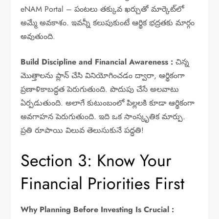
eNAM Portal – పంటలు తక్కువ ఖర్చుతో మార్కెట్‌లో
అమ్మే అవకాశం. ఇవన్నీ కలుపుకుంటే ఆర్థిక భద్రతకు మార్గం
అవుతుంది.
Build Discipline and Financial Awareness :
చిన్న
మొత్తాలను ప్లాన్ చేసి వినియోగించడం ద్వారా, ఆర్థికంగా
ప్రణాళికాబద్ధత పెరుగుతుంది. పొదుపు చేసే అలవాటు
ఏర్పడుతుంది. అలాగే కుటుంబంలో పిల్లలకి కూడా ఆర్థికంగా
అవగాహన పెరుగుతుంది. ఇది ఒక సాంస్కృతిక మార్పు.
ప్రతి రూపాయి విలువ తెలుసుకునే పద్ధతి!
Section 3: Know Your
Financial Priorities First
Why Planning Before Investing Is Crucial :