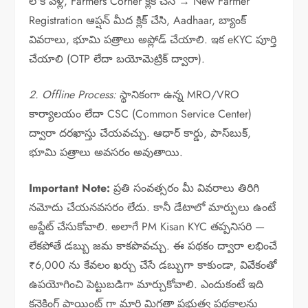
లోకి వెళ్లి, Farmers Corner క్లిక్ చేసి → New Farmer
Registration ఆప్షన్ మీద క్లిక్ చేసి, Aadhaar, బ్యాంక్
వివరాలు, భూమి పత్రాలు అప్లోడ్ చేయాలి. ఇక eKYC పూర్తి
చేయాలి (OTP లేదా బయోమెట్రిక్ ద్వారా).
2. Offline Process:
స్థానికంగా ఉన్న MRO/VRO
కార్యాలయం లేదా CSC (Common Service Center)
ద్వారా దరఖాస్తు చేయవచ్చు. ఆధార్ కార్డు, పాస్‌బుక్,
భూమి పత్రాలు అవసరం అవుతాయి.
Important Note:
ప్రతి సంవత్సరం మీ వివరాలు తిరిగి
నమోదు చేయనవసరం లేదు. కానీ డేటాలో మార్పులు ఉంటే
అప్డేట్ చేసుకోవాలి. అలాగే PM Kisan KYC తప్పనిసరి —
లేకపోతే డబ్బు జమ కాకపొవచ్చు. ఈ పథకం ద్వారా లభించే
₹6,000 ను కేవలం ఖర్చు చేసే డబ్బుగా కాకుండా, వివేకంతో
ఉపయోగించి పెట్టుబడిగా మార్చుకోవాలి. ఎందుకంటే ఇది
కనెక్టింగ్ పాయింట్ గా మారి మిగతా ప్రభుత్వ పథకాలను