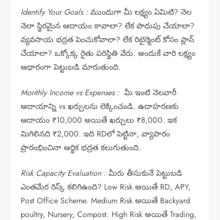
Identify Your Goals :
ముందుగా మీ లక్ష్యం ఏమిటి? నెల
నెలా స్థిరమైన ఆదాయం కావాలా? లేక పొదుపు చేయాలా?
వ్యవసాయ భద్రత పెంచుకోవాలా? లేక రిటైర్మెంట్ కోసం ప్లాన్
చేయాలా? ఒక్కోక్క రైతు పరిస్థితి వేరు. అందుకే వారి లక్ష్యం
ఆధారంగా పెట్టుబడి మారుతుంది.
Monthly Income vs Expenses :
మీ ఇంటి నెలవారీ
ఆదాయాన్ని vs ఖర్చులను లెక్కించండి. ఉదాహరణకు
ఆదాయం ₹10,000 అయితే ఖర్చులు ₹8,000. ఇక
మిగిలినది ₹2,000. ఇది RDలో పెట్టినా, వ్యాపారం
ప్రారంభించినా ఆర్థిక భద్రత కలుగుతుంది.
Risk Capacity Evaluation :
మీరు తీసుకునే పెట్టుబడి
ఎంతమేర రిస్క్ కలిగిఉంది? Low Risk అయితే RD, APY,
Post Office Scheme. Medium Risk అయితే Backyard
poultry, Nursery, Compost. High Risk అయితే Trading,