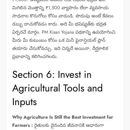
మిగిలిన మొత్తాన్ని ₹1,500 వ్యాపారం లేదా వ్యవసాయ
సాధనాల కొనుగోలు కోసం వాడండి. పొదుపు అంటే కేవలం
డబ్బు దాచుకోవడం కాదు. అది మీ భవిష్యత్‌కు భద్రత
ఏర్పరచే మార్గం. PM Kisan Yojana పథకాన్ని ఉపయోగించి
మీరు మీ కుటుంబం కోసం ఒక మినీ ఫైనాన్షియల్ ప్లాన్
తయారు చేసుకోవచ్చు. ఇది చిన్నదే అయినా, దీర్ఘకాలిక
ప్రభావాన్ని కలిగించగలదు.
Section 6: Invest in
Agricultural Tools and
Inputs
Why Agriculture Is Still the Best Investment for
Farmers :
రైతులకు దైనందిన జీవనానికి ఆధారంగా