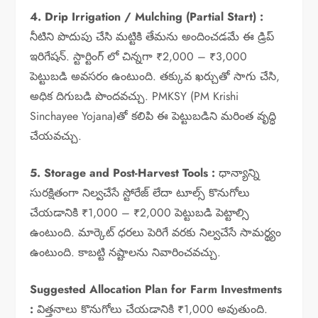
4. Drip Irrigation / Mulching (Partial Start) :
నీటిని పొదుపు చేసి మట్టికి తేమను అందించడమే ఈ డ్రిప్
ఇరిగేషన్. స్టార్టింగ్ లో చిన్నగా ₹2,000 – ₹3,000
పెట్టుబడి అవసరం ఉంటుంది. తక్కువ ఖర్చుతో సాగు చేసి,
అధిక దిగుబడి పొందవచ్చు. PMKSY (PM Krishi
Sinchayee Yojana)తో కలిపి ఈ పెట్టుబడిని మరింత వృద్ధి
చేయవచ్చు.
5. Storage and Post-Harvest Tools :
ధాన్యాన్ని
సురక్షితంగా నిల్వచేసే స్టోరేజ్ లేదా టూల్స్ కొనుగోలు
చేయడానికి ₹1,000 – ₹2,000 పెట్టుబడి పెట్టాల్సి
ఉంటుంది. మార్కెట్ ధరలు పెరిగే వరకు నిల్వచేసే సామర్థ్యం
ఉంటుంది. కాబట్టి నష్టాలను నివారించవచ్చు.
Suggested Allocation Plan for Farm Investments
:
విత్తనాలు కొనుగోలు చేయడానికి ₹1,000 అవుతుంది.