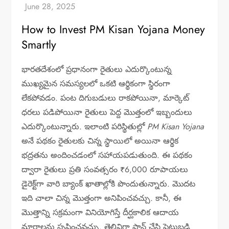
How to Invest PM Kisan Yojana Money
Smartly
భారతదేశంలో ప్రధానంగా రైతులు ఎదుర్కొంటున్న
ముఖ్యమైన సమస్యలలో ఒకటి ఆర్థికంగా స్థిరంగా
లేకపోవడం. పంట దిగుబడులు రాకపోయినా, మార్కెట్
ధరలు పడిపోయినా రైతులు పెద్ద మొత్తంలో ఇబ్బందులు
ఎదుర్కొంటున్నారు. ఇలాంటి పరిస్థితుల్లో
PM Kisan Yojana
అనే పథకం రైతులకు చిన్న స్థాయిలో అయినా ఆర్థిక
భద్రతను అందించడంలో సహాయపడుతుంది. ఈ పథకం
ద్వారా రైతులు ప్రతి సంవత్సరం ₹6,000 రూపాయలు
డైరెక్ట్‌గా వారి బ్యాంక్ ఖాతాల్లోకి పొందుతున్నారు. మొదట
ఇది చాలా చిన్న మొత్తంగా అనిపించవచ్చు. కానీ, ఈ
మొత్తాన్ని సక్రమంగా వినియోగిస్తే దీర్ఘకాలిక ఆదాయ
మార్గాలను సృష్టించవచ్చు. తెలివిగా ప్లాన్ చేసి పెట్టుబడి