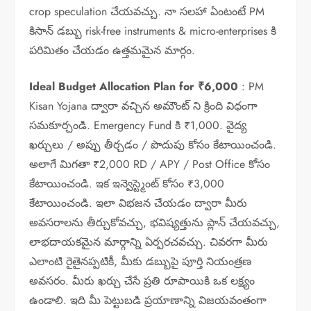
crop speculation చేయవచ్చు. నా సలహా ఏంటంటే PM
కిసాన్ డబ్బు risk-free instruments & micro-enterprises కి
పరిమితం చేయడం ఉత్తమమైన మార్గం.
Ideal Budget Allocation Plan for ₹6,000
: PM
Kisan Yojana ద్వారా వచ్చిన అమౌంట్ ని క్రింది విధంగా
సమకూర్చండి. Emergency Fund కి ₹1,000. వైద్య
ఖర్చులు / అప్పు తీర్చడం / పొదుపు కోసం కేటాయించండి.
అలాగే మిగతా ₹2,000 RD / APY / Post Office కోసం
కేటాయించండి. ఇక ఇన్వెస్ట్మెంట్ కోసం ₹3,000
కేటాయించండి. ఇలా విభజన చేయడం ద్వారా మీరు
అవసరాలను తీర్చుకోవచ్చు, భవిష్యత్తును ప్లాన్ చేయవచ్చు,
లాభదాయకమైన మార్గాన్ని ఏర్పరచవచ్చు. చివరగా మీరు
ఎలాంటి రైతైనప్పటికీ, మీకు డబ్బుపై పూర్తి నియంత్రణ
అవసరం. మీరు ఖర్చు చేసే ప్రతి రూపాయికి ఒక లక్ష్యం
ఉండాలి. ఇది మీ పెట్టుబడి ప్రయాణాన్ని విజయవంతంగా