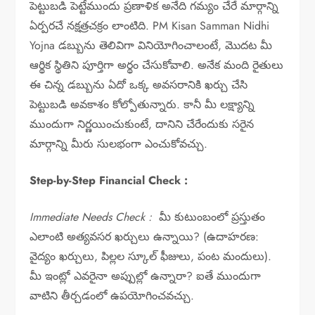
పెట్టుబడి పెట్టేముందు ప్రణాళిక అనేది గమ్యం చేరే మార్గాన్ని
ఏర్పరచే నక్షత్రచక్రం లాంటిది. PM Kisan Samman Nidhi
Yojna డబ్బును తెలివిగా వినియోగించాలంటే, మొదట మీ
ఆర్థిక స్థితిని పూర్తిగా అర్థం చేసుకోవాలి. అనేక మంది రైతులు
ఈ చిన్న డబ్బును ఏదో ఒక్క అవసరానికి ఖర్చు చేసి
పెట్టుబడి అవకాశం కోల్పోతున్నారు. కానీ మీ లక్ష్యాన్ని
ముందుగా నిర్ణయించుకుంటే, దానిని చేరేందుకు సరైన
మార్గాన్ని మీరు సులభంగా ఎంచుకోవచ్చు.
Step-by-Step Financial Check :
Immediate Needs Check :
మీ కుటుంబంలో ప్రస్తుతం
ఎలాంటి అత్యవసర ఖర్చులు ఉన్నాయి? (ఉదాహరణ:
వైద్యం ఖర్చులు, పిల్లల స్కూల్ ఫీజులు, పంట మందులు).
మీ ఇంట్లో ఎవరైనా అప్పుల్లో ఉన్నారా? ఐతే ముందుగా
వాటిని తీర్చడంలో ఉపయోగించవచ్చు.