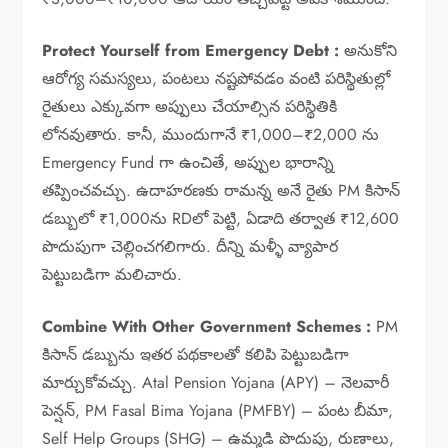
Protect Yourself from Emergency Debt :
అనుకోని
ఆరోగ్య సమస్యలు, పంటలు నష్టపోవడం వంటి పరిస్థితుల్లో
రైతులు ఎక్కువగా అప్పులు చేయాల్సిన పరిస్థితికి
లోనవుతారు. కానీ, ముందుగానే ₹1,000–₹2,000 ను
Emergency Fund గా ఉంచితే, అప్పుల భారాన్ని
తప్పించవచ్చు. ఉదాహరణకు రామన్న అనే రైతు PM కిసాన్
డబ్బులో ₹1,000ను RDలో పెట్టి, ఏడాది తర్వాత ₹12,600
పొదుపుగా చెల్లించగలిగారు. దీన్ని మళ్ళీ వ్యాపార
పెట్టుబడిగా మలిచారు.
Combine With Other Government Schemes :
PM
కిసాన్ డబ్బును ఇతర పథకాలతో కలిపి పెట్టుబడిగా
మార్చుకోవచ్చు. Atal Pension Yojana (APY) – నెలవారీ
పెన్షన్, PM Fasal Bima Yojana (PMFBY) – పంట బీమా,
Self Help Groups (SHG) – ఉమ్మడి పొదుపు, రుణాలు,