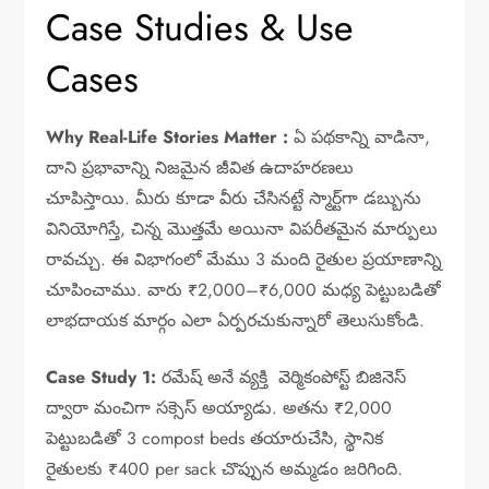
Case Studies & Use
Cases
Why Real-Life Stories Matter :
ఏ పథకాన్ని వాడినా,
దాని ప్రభావాన్ని నిజమైన జీవిత ఉదాహరణలు
చూపిస్తాయి. మీరు కూడా వీరు చేసినట్టే స్మార్ట్‌గా డబ్బును
వినియోగిస్తే, చిన్న మొత్తమే అయినా విపరీతమైన మార్పులు
రావచ్చు. ఈ విభాగంలో మేము 3 మంది రైతుల ప్రయాణాన్ని
చూపించాము. వారు ₹2,000–₹6,000 మధ్య పెట్టుబడితో
లాభదాయక మార్గం ఎలా ఏర్పరచుకున్నారో తెలుసుకోండి.
Case Study 1:
రమేష్ అనే వ్యక్తి వెర్మికంపోస్ట్ బిజినెస్
ద్వారా మంచిగా సక్సెస్ అయ్యాడు. అతను ₹2,000
పెట్టుబడితో 3 compost beds తయారుచేసి, స్థానిక
రైతులకు ₹400 per sack చొప్పున అమ్మడం జరిగింది.