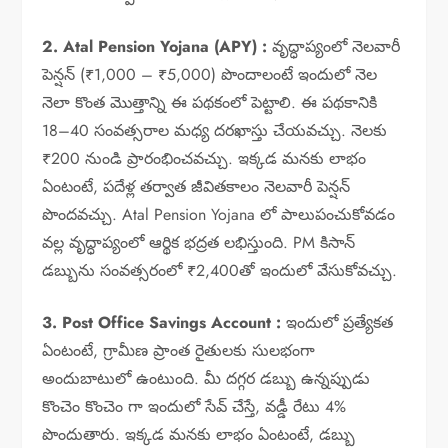
2. Atal Pension Yojana (APY) :
వృద్ధాప్యంలో నెలవారీ
పెన్షన్ (₹1,000 – ₹5,000) పొందాలంటే ఇందులో నెల
నెలా కొంత మొత్తాన్ని ఈ పథకంలో పెట్టాలి. ఈ పథకానికి
18–40 సంవత్సరాల మధ్య దరఖాస్తు చేయవచ్చు. నెలకు
₹200 నుండి ప్రారంభించవచ్చు. ఇక్కడ మనకు లాభం
ఏంటంటే, పదేళ్ల తర్వాత జీవితకాలం నెలవారీ పెన్షన్
పొందవచ్చు. Atal Pension Yojana లో పాలుపంచుకోవడం
వల్ల వృద్ధాప్యంలో ఆర్థిక భద్రత లభిస్తుంది. PM కిసాన్
డబ్బును సంవత్సరంలో ₹2,400తో ఇందులో వేసుకోవచ్చు.
3. Post Office Savings Account :
ఇందులో ప్రత్యేకత
ఏంటంటే, గ్రామీణ ప్రాంత రైతులకు సులభంగా
అందుబాటులో ఉంటుంది. మీ దగ్గర డబ్బు ఉన్నప్పుడు
కొంచెం కొంచెం గా ఇందులో సేవ్ చేస్తే, వడ్డీ రేటు 4%
పొందుతారు. ఇక్కడ మనకు లాభం ఏంటంటే, డబ్బు