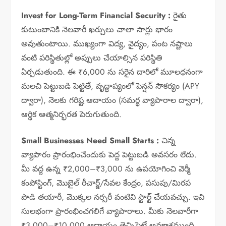
Invest for Long-Term Financial Security :
రైతు
కుటుంబానికి నెలవారీ ఖర్చులు చాలా సార్లు భారం
అవుతుంటాయి. ముఖ్యంగా విద్య, వైద్యం, పంట నష్టాలు
వంటి పరిస్థితుల్లో అప్పులు చేయాల్సిన పరిస్థితి
ఏర్పడుతుంది. ఈ ₹6,000 ను సరైన దారిలో మూలధనంగా
మలచి పెట్టుబడి పెట్టితే, వృద్ధాప్యంలో పెన్షన్ సౌకర్యం (APY
ద్వారా), నెలకు గరిష్ట ఆదాయం (సమర్థ వ్యాపారాల ద్వారా),
ఆర్థిక ఆత్మనిర్భరత పెరుగుతుంది.
Small Businesses Need Small Starts :
చిన్న
వ్యాపారం ప్రారంభించేందుకు పెద్ద పెట్టుబడి అవసరం లేదు.
మీ వద్ద ఉన్న ₹2,000–₹3,000 ను ఉపయోగించి వెర్మీ
కంపోస్టింగ్, మొబైల్ రీచార్జ్/సేవల కేంద్రం, పసుపు/మిరప
పొడి తయారీ, మొక్కల నర్సరీ వంటివి స్టార్ట్ చేయవచ్చు. ఇవి
సులభంగా ప్రారంభించగలిగే వ్యాపారాలు. మీకు నెలవారీగా
₹3,000–₹10,000 ఆదాయం తెచ్చిపెట్టే అవకాశముంది.