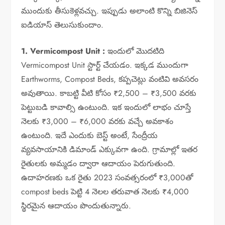
ముందుకు తీసుకెళ్లవచ్చు. ఇప్పుడు అలాంటి కొన్ని బిజినెస్
ఐడియాస్ తెలుసుకుందాం.
1. Vermicompost Unit :
ఇందులో మొదటిది
Vermicompost Unit స్టార్ట్ చేయడం. ఇక్కడ ముందుగా
Earthworms, Compost Beds, కప్పచెట్లు వంటివి అవసరం
అవుతాయి. కాబట్టి వీటి కోసం ₹2,500 – ₹3,500 వరకు
పెట్టుబడి కావాల్సి ఉంటుంది. ఇక ఇందులో లాభం చూస్తే
నెలకు ₹3,000 – ₹6,000 వరకు వచ్చే అవకాశం
ఉంటుంది. ఇదే ఎందుకు బెస్ట్ అంటే, సేంద్రీయ
వ్యవసాయానికి డిమాండ్ ఎక్కువగా ఉంది. గ్రామాల్లో ఇతర
రైతులకు అమ్మడం ద్వారా ఆదాయం పెరుగుతుంది.
ఉదాహరణకు ఒక రైతు 2023 సంవత్సరంలో ₹3,000తో
compost beds పెట్టి 4 నెలల తరువాత నెలకు ₹4,000
స్థిరమైన ఆదాయం పొందుతున్నారు.