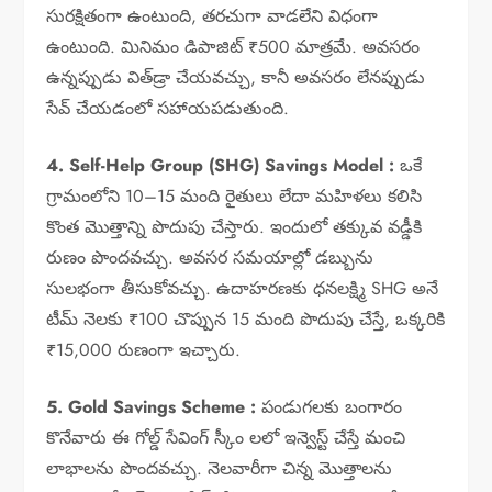
సురక్షితంగా ఉంటుంది, తరచుగా వాడలేని విధంగా
ఉంటుంది. మినిమం డిపాజిట్ ₹500 మాత్రమే. అవసరం
ఉన్నప్పుడు విత్‌డ్రా చేయవచ్చు, కానీ అవసరం లేనప్పుడు
సేవ్ చేయడంలో సహాయపడుతుంది.
4. Self-Help Group (SHG) Savings Model :
ఒకే
గ్రామంలోని 10–15 మంది రైతులు లేదా మహిళలు కలిసి
కొంత మొత్తాన్ని పొదుపు చేస్తారు. ఇందులో తక్కువ వడ్డీకి
రుణం పొందవచ్చు. అవసర సమయాల్లో డబ్బును
సులభంగా తీసుకోవచ్చు. ఉదాహరణకు ధనలక్ష్మి SHG అనే
టీమ్ నెలకు ₹100 చొప్పున 15 మంది పొదుపు చేస్తే, ఒక్కరికి
₹15,000 రుణంగా ఇచ్చారు.
5. Gold Savings Scheme :
పండుగలకు బంగారం
కొనేవారు ఈ గోల్డ్ సేవింగ్ స్కీం లలో ఇన్వెస్ట్ చేస్తే మంచి
లాభాలను పొందవచ్చు. నెలవారీగా చిన్న మొత్తాలను