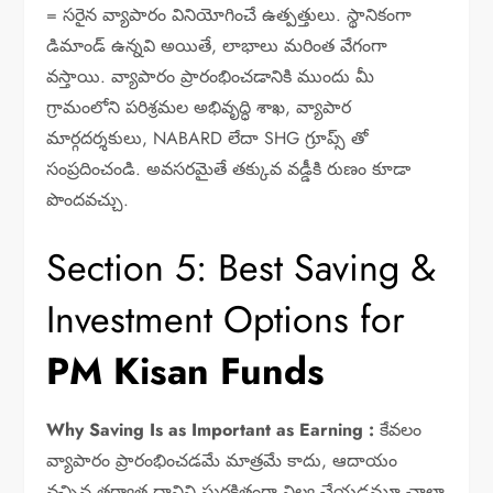
= సరైన వ్యాపారం వినియోగించే ఉత్పత్తులు. స్థానికంగా
డిమాండ్ ఉన్నవి అయితే, లాభాలు మరింత వేగంగా
వస్తాయి. వ్యాపారం ప్రారంభించడానికి ముందు మీ
గ్రామంలోని పరిశ్రమల అభివృద్ధి శాఖ, వ్యాపార
మార్గదర్శకులు, NABARD లేదా SHG గ్రూప్స్ తో
సంప్రదించండి. అవసరమైతే తక్కువ వడ్డీకి రుణం కూడా
పొందవచ్చు.
Section 5: Best Saving &
Investment Options for
PM Kisan Funds
Why Saving Is as Important as Earning :
కేవలం
వ్యాపారం ప్రారంభించడమే మాత్రమే కాదు, ఆదాయం
వచ్చిన తర్వాత దానిని సురక్షితంగా నిల్వ చేయడమూ చాలా