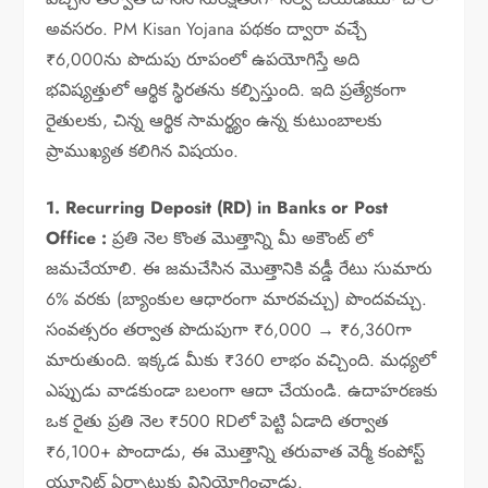
అవసరం. PM Kisan Yojana పథకం ద్వారా వచ్చే
₹6,000ను పొదుపు రూపంలో ఉపయోగిస్తే అది
భవిష్యత్తులో ఆర్థిక స్థిరతను కల్పిస్తుంది. ఇది ప్రత్యేకంగా
రైతులకు, చిన్న ఆర్థిక సామర్థ్యం ఉన్న కుటుంబాలకు
ప్రాముఖ్యత కలిగిన విషయం.
1. Recurring Deposit (RD) in Banks or Post
Office :
ప్రతి నెల కొంత మొత్తాన్ని మీ అకౌంట్ లో
జమచేయాలి. ఈ జమచేసిన మొత్తానికి వడ్డీ రేటు సుమారు
6% వరకు (బ్యాంకుల ఆధారంగా మారవచ్చు) పొందవచ్చు.
సంవత్సరం తర్వాత పొదుపుగా ₹6,000 → ₹6,360గా
మారుతుంది. ఇక్కడ మీకు ₹360 లాభం వచ్చింది. మధ్యలో
ఎప్పుడు వాడకుండా బలంగా ఆదా చేయండి. ఉదాహరణకు
ఒక రైతు ప్రతి నెల ₹500 RDలో పెట్టి ఏడాది తర్వాత
₹6,100+ పొందాడు, ఈ మొత్తాన్ని తరువాత వెర్మీ కంపోస్ట్
యూనిట్ ఏర్పాటుకు వినియోగించాడు.