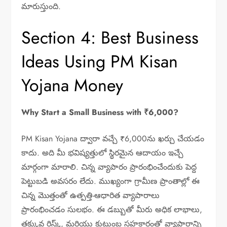
మారుస్తుంది.
Section 4: Best Business
Ideas Using PM Kisan
Yojana Money
Why Start a Small Business with ₹6,000?
PM Kisan Yojana ద్వారా వచ్చే ₹6,000ను ఖర్చు చేయడం
కాదు. అది మీ భవిష్యత్తులో స్థిరమైన ఆదాయం ఇచ్చే
మార్గంగా మారాలి. చిన్న వ్యాపారం ప్రారంభించేందుకు పెద్ద
పెట్టుబడి అవసరం లేదు. ముఖ్యంగా గ్రామీణ ప్రాంతాల్లో ఈ
చిన్న మొత్తంతో ఉత్పత్తి-ఆధారిత వ్యాపారాలు
ప్రారంభించడం సులభం. ఈ డబ్బుతో మీరు అధిక లాభాలు,
తక్కువ రిస్క్, మరియు కుటుంబ సహకారంతో వ్యాపారాన్ని