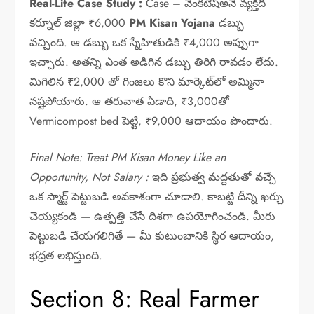
Real-Life Case Study :
Case – వెంకటేష్అనే వ్యక్తిది
కర్నూల్ జిల్లా ₹6,000
PM Kisan Yojana
డబ్బు
వచ్చింది. ఆ డబ్బు ఒక స్నేహితుడికి ₹4,000 అప్పుగా
ఇచ్చారు. అతన్ని ఎంత అడిగిన డబ్బు తిరిగి రావడం లేదు.
మిగిలిన ₹2,000 తో గింజలు కొని మార్కెట్‌లో అమ్మినా
నష్టపోయారు. ఆ తరువాత ఏడాది, ₹3,000తో
Vermicompost bed పెట్టి, ₹9,000 ఆదాయం పొందారు.
Final Note: Treat PM Kisan Money Like an
Opportunity, Not Salary :
ఇది ప్రభుత్వ మద్దతుతో వచ్చే
ఒక స్మార్ట్ పెట్టుబడి అవకాశంగా చూడాలి. కాబట్టి దీన్ని ఖర్చు
చెయ్యకండి — ఉత్పత్తి చేసే దిశగా ఉపయోగించండి. మీరు
పెట్టుబడి చేయగలిగితే — మీ కుటుంబానికి స్థిర ఆదాయం,
భద్రత లభిస్తుంది.
Section 8: Real Farmer