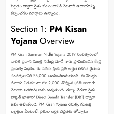
పెట్టడం ద్వారా రైతు కుటుంబానికి నెలవారీ ఆదాయాన్ని
కల్పించగల మార్గాలు ఉన్నాయి.
Section 1:
PM Kisan
Yojana
Overview
PM Kisan Samman Nidhi Yojana 2019 సంవత్సరంలో
భారత ప్రధాన మంత్రి నరేంద్ర మోదీ గారు ప్రారంభించిన కేంద్ర
ప్రభుత్వ పథకం. ఈ పథకం క్రింద ప్రతి అర్హత కలిగిన రైతుకు
సంవత్సరానికి ₹6,000 అందించబడుతుంది. ఈ మొత్తం
మూడు విడతలుగా రూ.2,000 చొప్పున (ప్రతి నాలుగు
నెలలకు ఒకసారి) జమ అవుతుంది. డబ్బు నేరుగా రైతు
బ్యాంక్ ఖాతాలో Direct Benefit Transfer (DBT) ద్వారా
జమ అవుతుంది. PM Kisan Yojana యొక్క ముఖ్య
లక్ష్యాలు ఏంటంటే, రైతుల ఆర్థిక భద్రతకు తోడ్పాటు