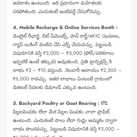
అవకాశం ఉంటుంది. ఇది ప్రధానంగా మహిళలకు
సరిపోతుంది. ఎందుకంటే ఇంటివద్దే చేసుకోవచ్చు.
4. Mobile Recharge & Online Services Booth :
మొబైల్ రీఛార్జి, బిల్ పేమెంట్స్, పాన్ కార్డ్/eKYC Updates,
గ్యాస్ బుకింగ్ వంటివి చేసి ఎర్న్ చేయవచ్చు. పెట్టుబడి
విషయానికి వస్తే ₹3,000 – ₹5,000 (ఫోన్/పరికరాలు
ఇప్పటికే ఉంటే తక్కువ) అవుతుంది. ప్రతి ట్రాన్సక్షన్స్ కి
లాభం ₹3 – ₹10 వస్తుంది. నెలవారీ ఆదాయం ₹2,500 –
₹6,000 రావచ్చు. ఇతర లాభాలు ఏంటంటే గ్రామంలో
డిజిటల్ సేవలకు డిమాండ్ ఎక్కువ ఉంటుంది.
5. Backyard Poultry or Goat Rearing :
కోడి
పిల్లలపెంపకం లేదా మేక పిల్లల పెంపకం చాలా ప్రాఫిట్
ఉంటుంది. ఎందుకంటే పాలు లేదా గుడ్లు అమ్మకం ద్వారా
లాభం పొందవచ్చు. పెట్టుబడి విషయానికి వస్తే ₹3,000 –