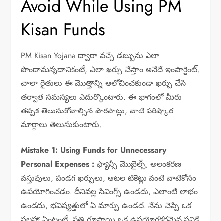
Avoid While Using PM
Kisan Funds
PM Kisan Yojana ద్వారా వచ్చే డబ్బును ఎలా
పొందామన్నదానికంటే, ఎలా ఖర్చు చేస్తాం అనేదే ఇంపార్టెంట్.
చాలా రైతులు ఈ మొత్తాన్ని ఆలోచించకుండా ఖర్చు చేసి
తర్వాత సమస్యలు ఎదుర్కొంటారు. ఈ భాగంలో మీరు
తప్పక తెలుసుకోవాల్సిన పొరపాట్లు, వాటి పరిష్కార
మార్గాలు తెలుసుకుంటారు.
Mistake 1: Using Funds for Unnecessary
Personal Expenses :
ఫ్యాన్సీ మొబైల్స్, అలంకరణ
వస్తువులు, పండగ ఖర్చులు, ఆటల టికెట్లు వంటి వాటికోసం
ఉపయోగించడం. దీనివల్ల సేవింగ్స్ ఉండదు, ఎలాంటి లాభం
ఉండదు, భవిష్యత్తులో ఏ మార్పు ఉండద. నేను చెప్పే ఒక
సలహా ఏంటంటే, ప్రతి రూపాయి ఒక ఉపయోగకరమైన పనికే