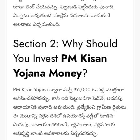
కూడా లింక్ చేయవచ్చు. పెట్టుబడి పెట్టేందుకు పునాది
ఏర్పాటు అవుతుంది. సంక్షేమ పథకాలను వాడుకునే
అలవాటు ఏర్పడుతుంది.
Section 2: Why Should
You Invest
PM Kisan
Yojana Money
?
PM Kisan Yojana ద్వారా వచ్చే ₹6,000 ఓ పెద్ద మొత్తంగా
అనిపించకపోవచ్చు. కానీ ఇది పెట్టుబడిగా పెడితే, అదనపు
ఆదాయానికి పునాది అవుతుంది. ప్రత్యేకించి గ్రామీణ రైతులు
ఈ మొత్తాన్ని సరైన దిశలో ఉపయోగిస్తే వడ్డీతో కూడిన
పొదుపు, ఆదాయం కలిగించే వ్యాపారాలు, వ్యవసాయ
అభివృద్ధి లాంటి అవకాశాలను ఏర్పరచవచ్చు.