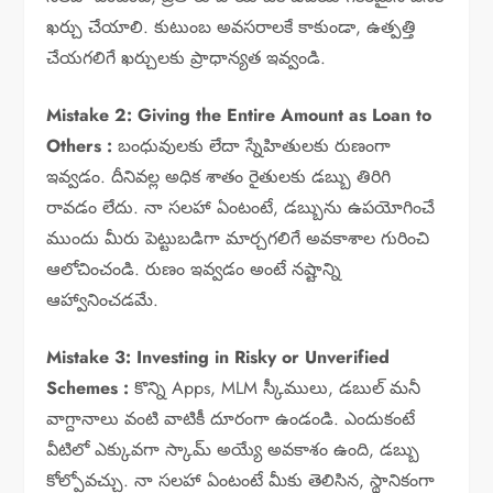
ఖర్చు చేయాలి. కుటుంబ అవసరాలకే కాకుండా, ఉత్పత్తి
చేయగలిగే ఖర్చులకు ప్రాధాన్యత ఇవ్వండి.
Mistake 2: Giving the Entire Amount as Loan to
Others :
బంధువులకు లేదా స్నేహితులకు రుణంగా
ఇవ్వడం. దీనివల్ల అధిక శాతం రైతులకు డబ్బు తిరిగి
రావడం లేదు. నా సలహా ఏంటంటే, డబ్బును ఉపయోగించే
ముందు మీరు పెట్టుబడిగా మార్చగలిగే అవకాశాల గురించి
ఆలోచించండి. రుణం ఇవ్వడం అంటే నష్టాన్ని
ఆహ్వానించడమే.
Mistake 3: Investing in Risky or Unverified
Schemes :
కొన్ని Apps, MLM స్కీములు, డబుల్ మనీ
వాగ్దానాలు వంటి వాటికీ దూరంగా ఉండండి. ఎందుకంటే
వీటిలో ఎక్కువగా స్కామ్ అయ్యే అవకాశం ఉంది, డబ్బు
కోల్పోవచ్చు. నా సలహా ఏంటంటే మీకు తెలిసిన, స్థానికంగా