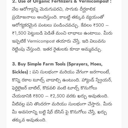
2. Use of Organic Fertilizers & Vermicompost :
నేల ఆరోగ్యాన్ని మెరుగుపరచి, సాగుకు దీర్ఘకాలిక
ప్రయోజనాలు అందిస్తుంది. కాబట్టి తక్కువ వ్యయంతో
ఆరోగ్యకరమైన పంటలు పండించవచ్చు. కేవలం ₹500 –
₹1,500 పెట్టుబడి పెడితే మంచి లాభాలు ఉంటాయి. మీరు
ఇప్పటికే Vermicompost తయారు చేస్తే, ఇది విలువను
రెట్టింపు చేస్తుంది. ఇతర రైతులకు కూడా అమ్మవచ్చు.
3. Buy Simple Farm Tools (Sprayers, Hoes,
Sickles) :
పని సులభంగా మరియు వేగంగా జరగాలంటే,
కొన్ని రకాల టూల్స్ వాడాల్సి ఉంటుంది. హ్యాండ్ స్ప్రేయర్,
ఫెర్టిలైజర్ బాటిల్, కొడవలి వంటి టూల్స్ కొనుగోలు
చేయడానికి ₹800 – ₹2,500 వరకు ఖర్చు అవుతుంది.
వీటివల్ల పని తొందరగా మరియు సులభంగా చేస్తారు. మీరు
మీ అవసరాన్ని బట్టి షేర్ బేసిస్‌ పై కొనుగోలు చేస్తే, ఖర్చు
తక్కువ అవుతుంది.