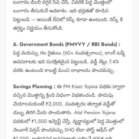
బంగారం డీలర్ దగ్గర సేవ్ చేసి, చివరికి పెద్ద మొత్తంలో
బంగారం తీసుకునే అవకాశం. ఇది భద్రతతో కూడిన
పెట్టుబడి — అయితే దీనిలో రిస్క్ కూడా ఉంటుంది. రిస్క్ కి
తగ్గట్టు నిర్ణయం తీసుకోండి.
6. Government Bonds (PMVVY / RBI Bonds) :
పెద్ద వయస్సు గల రైతులు (60+ సంవత్సరాలు), లాంగ్ టర్మ్
అవసరాలకు ఇది సురక్షితమైన పెట్టుబడి. వడ్డీ రేట్లు 7.4%
వరకు ఉంటుంది కాబట్టి మంచి లాభాలను పొందవచ్చు.
Savings Planning :
ఈ PM Kisan Yojana పథకం ద్వారా
వచ్చిన మొత్తాన్ని క్రింది విధంగా విభజించండి. పొదుపు
చేయాలనుకుంటే ₹2,000. సంవత్సరం తర్వాత వడ్డీతో
డబ్బు తిరిగి మీరు పొందుతారు. Atal Pension Yojana
పథకంలో ₹1,500 ఇన్వెస్ట్ చేస్తే, వృద్ధాప్యంలో పెద్ద మొత్తంలో
నెలవారీ పెన్షన్ పొందవచ్చు.SHG లేదా పోస్ట్ ఆఫీస్ లో
₹1,000. అత్యవసర అవసరాలకు లభించే భద్రత ఇది.