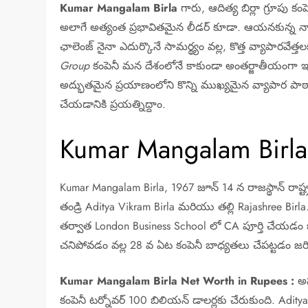
Kumar Mangalam Birla
గారు, ఆదిత్య బిర్లా గ్రూపు కంపె
అలాగే అత్యంత ప్రభావితమైన లీడర్ కూడా. ఆయనకున్న నాయ
ఛాలెంజ్ నైనా ఎదుర్కొనే సామర్థ్యం వల్ల, కొత్త వ్యాపారవే
Group
కంపెనీ మన దేశంలోనే కాకుండా అంతర్జాతీయంగా 
అద్భుతమైన ప్రయాణంలోని కొన్ని ముఖ్యమైన వ్యాపార ప
చేయడానికి ప్రయత్నిద్దాం.
Kumar Mangalam Birla
Kumar Mangalam Birla, 1967 జూన్ 14 న రాజస్థాన్ రాష్
తండ్రి Aditya Vikram Birla మరియు తల్లి Rajashree Birla
తర్వాత London Business School లో CA పూర్తి చేయడం జరిగ
చనిపోవడం వల్ల 28 వ ఏట కంపెనీ బాధ్యతలు చేపట్టడం జరిగ
Kumar Mangalam Birla Net Worth in Rupees :
అప
కంపెనీ టర్నోవర్ 100 బిలియన్ డాలర్లకు చేరుకుంది. Adit