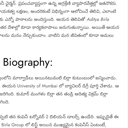
నీ ఛైర్మన్. ప్రపంచవ్యాప్తంగా ఉన్న అగ్రశ్రేణి వ్యాపారవేత్తల్లో ఇతనొకరు.
కత్వ లక్షణం, అందరికంటే విభిన్నంగా ఆలోచించే తెలివి, ఎలాంటి
త్తలకు ఎన్నో పాఠాలను అందిస్తుంది. ఆయన తెలివితో
Aditya Birla
ఇతర దేశాల్లో కూడా కార్యకలాపాలు జరుగుతున్నాయి. అయితే ఆయన
ాఠాలను మనం నేర్చుకుందాం. వాటిని మన జీవితంలో కూడా అమలు
 Biography:
ట్రంలోని మార్వాడీలు అయినటువంటి బిర్లా కుటుంబంలో జన్మించాడు.
. ఈయన University of Mumbai లో బ్యాచిలర్ డిగ్రీ పూర్తి చేశాడు. ఆ
ింది. కుమార్ మంగళం బిర్లా తన తండ్రి ఆదిత్య విక్రమ్ బిర్లా
ింది.
్పటి తన కంపెనీ టర్నోవర్ 2 బిలియన్ డాలర్స్ ఉండేది. ఇప్పుడైతే ఈ
ya Birla Group లో లిస్ట్ అయిన ముఖ్యమైన కంపెనీస్ ఏంటంటే,