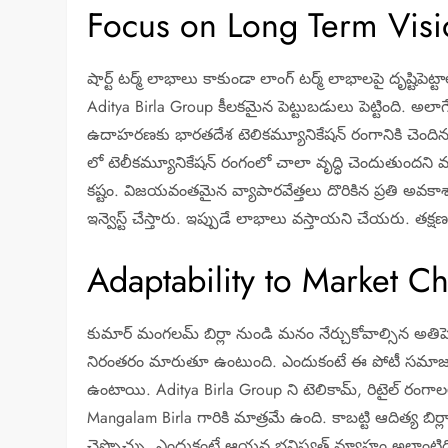
Focus on Long Term Visi
షార్ట్ టర్మ్ లాభాలు కాకుండా లాంగ్ టర్మ్ లాభాలపై దృష్
Aditya Birla Group కీలకమైన పెట్టుబడులు పెట్టింది. అలాగ
ఉదాహరణకు భారతదేశ టెలికమ్యూనికేషన్ రంగానికి చెందిన కం
లో టెలీకమ్యూనికేషన్ రంగంలో చాలా వృద్ధి చెందుతుందని 
కష్టం. విజయవంతమైన వ్యాపారవేత్తలు దొరికిన ప్రతి అవకాశా
ఇన్వెస్ట్ చేస్తారు. ఇప్పుడే లాభాలు వస్తాయని చేయరు. తక్ష
Adaptability to Market C
కుమార్ మంగలమ్ బిర్లా నుండి మనం నేర్చుకోవాల్సిన అతిపె
నిరంతరం మారుతూ ఉంటుంది. ఎందుకంటే ఈ పోటీ సమాజంలో కొత్త
ఉంటాయి. Aditya Birla Group ని టెలికామ్, రిటైల్ రంగాలల
Mangalam Birla గారికి మాత్రమే ఉంది. కాబట్టి ఆదిత్య బిర
చెప్పొచ్చు. ఎందుకంటే ఆయన భవిష్యత్ వ్యూహం అలాంటిది. 