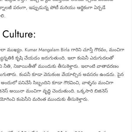
ెక్నాలజీ పరంగా, ఇప్పుడున్న పోటీ మరియు ఆర్థికంగా ఏర్పడే
లి.
 Culture:
లా ముఖ్యం. Kumar Mangalam Birla గారిని చూస్తే గౌరవం, మంచిగా
్యున్నతికి కృషి చేయడం జరుగుతుంది. ఇలా కంపెనీ ఎదుగుదలతో
ని నీతి, నిజాయితీతో ముందుకు తీసుకెళ్తారు. ఇలాంటి వాతావరణం
గలుగుతారు. కంపనీ కూడా వెనుకంజ వేయాల్సిన అవసరం ఉండదు. పైన
ా అందులో పనిచేసే సిబ్బందిని కూడా గౌరవించి, వాళ్ళను మంచిగా
నెస్ అయినా మంచిగా వృద్ధి చెందుతుంది. ఒక్కసారి బిజినెస్
 ఉపయోగించి కంపెనీని మరింత ముందుకు తీసుకెళ్తారు.