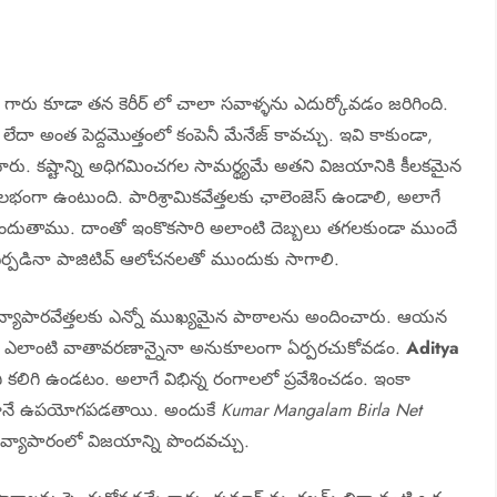
 గారు కూడా తన కెరీర్ లో చాలా సవాళ్ళను ఎదుర్కోవడం జరిగింది.
 లేదా అంత పెద్దమొత్తంలో కంపెనీ మేనేజ్ కావచ్చు. ఇవి కాకుండా,
ు. కష్టాన్ని అధిగమించగల సామర్థ్యమే అతని విజయానికి కీలకమైన
సులభంగా ఉంటుంది. పారిశ్రామికవేత్తలకు ఛాలెంజెస్ ఉండాలి, అలాగే
ని పొందుతాము. దాంతో ఇంకొకసారి అలాంటి దెబ్బలు తగలకుండా ముందే
ం ఏర్పడినా పాజిటివ్ ఆలోచనలతో ముందుకు సాగాలి.
 వ్యాపారవేత్తలకు ఎన్నో ముఖ్యమైన పాఠాలను అందించారు. ఆయన
ృష్టి. ఎలాంటి వాతావరణాన్నైనా అనుకూలంగా ఏర్పరచుకోవడం.
Aditya
ని కలిగి ఉండటం. అలాగే విభిన్న రంగాలలో ప్రవేశించడం. ఇంకా
ంతగానే ఉపయోగపడతాయి. అందుకే
Kumar Mangalam Birla Net
 వ్యాపారంలో విజయాన్ని పొందవచ్చు.