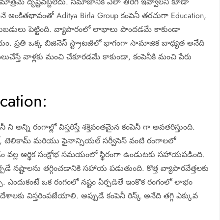
ాత్రమే దృష్టిపెట్టలేదు. సమాజానికి ఎలా తిరిగి ఇవ్వాలని కూడా
అనే అంకితభావంతో Aditya Birla Group కంపెనీ తరచుగా Education,
టుబడులు పెట్టింది. వ్యాపారంలో లాభాలు పొందడమే కాకుండా
్రతి ఒక్క బిజినెస్ స్ట్రాటజీలో భాగంగా సామాజిక బాధ్యత అనేది
చేస్తే వాళ్లకు మంచి చేకూరడమే కాకుండా, కంపెనీకి మంచి పేరు
cation:
న్ని రంగాల్లో విస్తరిస్తే శక్తివంతమైన కంపెనీ గా అవతరిస్తుంది.
, టెలికామ్ మరియు ఫైనాన్సియల్ సర్వీసెస్ వంటి రంగాలలో
ించడం వల్ల ఆర్థిక సంక్షోభ సమయంలో స్థిరంగా ఉండుటకు సహాయపడింది.
ే నష్టాలను తగ్గించడానికి సహాయ పడుతుంది. కొత్త వ్యాపారవేత్తలకు
వచ్చు. ఎందుకంటే ఒక రంగంలో నష్టం ఏర్పడితే ఇంకొక రంగంలో లాభం
దేశాలకు విస్తరింపజేయాలి. అప్పుడే కంపెనీ రిస్క్ అనేది తగ్గి ఎక్కువ