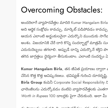
Overcoming Obstacles:
అందరిలాగే వ్యాపారవేత్తల మాదిరి Kumar Mangalam Birla
అది ఆర్థిక సంక్షోభం కావచ్చు, మార్కెట్ పడిపోవడం కావచ్చు
ఆయన ఎలాంటి అడ్డంకులనైనా ఎదుర్కొని ముందుకు సాగేవార
అంశం. విజయానికి చేరే దారి కొన్ని సందర్భాల్లో మాత్రమే 
ఎదురుదెబ్బలు తగలాలి. అప్పుడే దాన్ని ఎదుర్కొనే శక్తి
తగిన జాగ్రత్తలు ధైర్యంగా తీసుకుంటాం. ఎలాంటి సందర్భ
Kumar Mangalam Birla
, తన జీవిత ప్రయాణం ద్వారా
చేసిన కొత్త కొత్త ఆవిష్కరణలు. భవిష్యత్ గురించి దూరద
Birla Group
కంపెనీ Corporate Social Responsibility 
ఛాలెంజీలను ఎదుర్కోవడం వంటివి వ్యాపారవేత్తలకు ఎ
Worth in Rupees
100 డాలర్లకు పైగా చేరుకుంది. అలా మీ