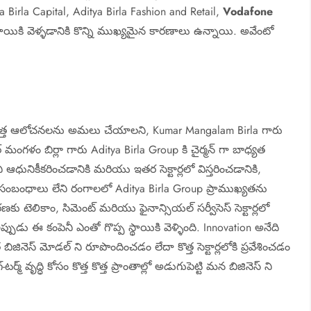
a Birla Capital, Aditya Birla Fashion and Retail,
Vodafone
యికి వెళ్ళడానికి కొన్ని ముఖ్యమైన కారణాలు ఉన్నాయి. అవేంటో
ొత్త ఆలోచనలను అమలు చేయాలని, Kumar Mangalam Birla గారు
ంగళం బిర్లా గారు Aditya Birla Group కి చైర్మన్ గా బాధ్యత
 ఆధునికీకరించడానికి మరియు ఇతర సెక్టార్లలో విస్తరించడానికి,
ి సంబంధాలు లేని రంగాలలో Aditya Birla Group ప్రాముఖ్యతను
ెలికాం, సిమెంట్ మరియు ఫైనాన్సియల్ సర్వీసెస్ సెక్టార్లలో
పుడు ఈ కంపెనీ ఎంతో గొప్ప స్థాయికి వెళ్ళింది. Innovation అనేది
్త బిజినెస్ మోడల్ ని రూపొందించడం లేదా కొత్త సెక్టార్లలోకి ప్రవేశించడం
్ వృద్ధి కోసం కొత్త కొత్త ప్రాంతాల్లో అడుగుపెట్టి మన బిజినెస్ ని
.