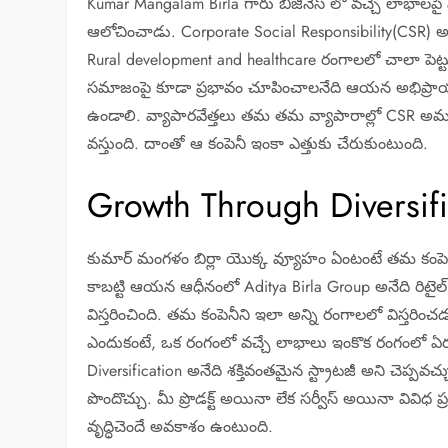
Kumar Mangalam Birla గారు బిజినెస్ లో వచ్చే లాభాలపై మ
ఆలోచించాడు. Corporate Social Responsibility(CSR) 
Rural development and healthcare రంగాలలో చాలా పెట్
సమాజంపై కూడా ప్రభావం చూపించాలనేది ఆయన అభిప్రాయం. ప
ఉండాలి. వ్యాపారవేత్తలు తమ తమ వ్యాపారాల్లో CSR అమలు
వస్తుంది. దాంతో ఆ కంపెనీ ఇంకా ఎత్తుకు చేరుకుంటుంది.
Growth Through Diversifi
కుమార్ మంగళం బిర్లా యొక్క వ్యూహం ఏంటంటే తమ కంపెనీ ని అ
కాబట్టి ఆయన ఆధీనంలో Aditya Birla Group అనేది రిటైల్
విస్తరించింది. తమ కంపెనీని ఇలా అన్ని రంగాలలో విస్తర
ఎందుకంటే, ఒక రంగంలో వచ్చే లాభాలు ఇంకొక రంగంలో ఏర్పడ
Diversification అనేది శక్తివంతమైన స్ట్రాటజీ అని చెప్ప
పొందొచ్చు. మీ ప్రొడక్ట్ అయినా లేక సర్వీస్ అయినా వివిధ ప్ర
వృద్ధిచెందే అవకాశం ఉంటుంది.