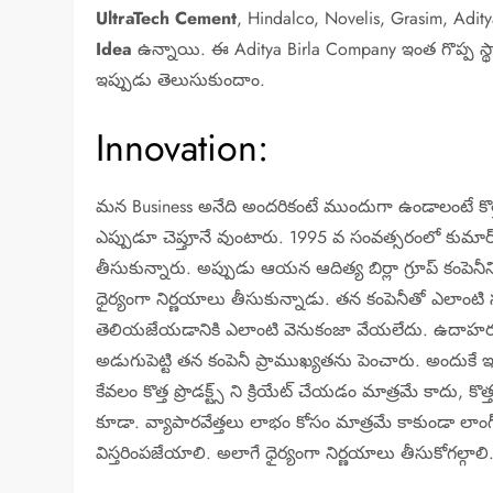
UltraTech Cement
, Hindalco, Novelis, Grasim, Adity
Idea
ఉన్నాయి. ఈ Aditya Birla Company ఇంత గొప్ప స్థా
ఇప్పుడు తెలుసుకుందాం.
Innovation:
మన Business అనేది అందరికంటే ముందుగా ఉండాలంటే క
ఎప్పుడూ చెప్తూనే వుంటారు. 1995 వ సంవత్సరంలో కుమార్ మ
తీసుకున్నారు. అప్పుడు ఆయన ఆదిత్య బిర్లా గ్రూప్ కంపెనీని
ధైర్యంగా నిర్ణయాలు తీసుకున్నాడు. తన కంపెనీతో ఎలాంట
తెలియజేయడానికి ఎలాంటి వెనుకంజా వేయలేదు. ఉదాహరణకు ట
అడుగుపెట్టి తన కంపెనీ ప్రాముఖ్యతను పెంచారు. అందుకే ఇప్
కేవలం కొత్త ప్రొడక్ట్స్ ని క్రియేట్ చేయడం మాత్రమే కాదు, కొత
కూడా. వ్యాపారవేత్తలు లాభం కోసం మాత్రమే కాకుండా లాంగ్-టర్మ
విస్తరింపజేయాలి. అలాగే ధైర్యంగా నిర్ణయాలు తీసుకోగల్గాలి