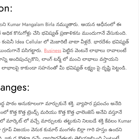
on:
టిపెట్టాలని Kumar Mangalam Birla నమ్ముతారు. ఆయన ఆధీనంలో ఈ
ే అధిక కొనుగోళ్లు చేసి భవిష్యత్ ప్రణాళికను ముందుగానే వేసుకుంది.
పెనీ Idea Cellular లో మెజారిటీ వాటా వీళ్లదే. భారదేశం భవిష్యత్
ముందుగానే పసిగట్టారు.
Business
పెట్టిన వెంటనే లాభాలు రావాలంటే
న్ని అందిపుచ్చుకొని, లాంగ్ టర్మ్ లో మంచి లాభాలు వస్తాయని
ణ లాభాలపై కాకుండా సహనంతో మీ భవిష్యత్ లక్ష్యం పై దృష్టి పెట్టండి.
hanges:
ద్ద పాఠం అనుకూలంగా మార్చుకునే శక్తి. వ్యాపార ప్రపంచం అనేది
 కొత్త ట్రెండ్స్ మరియు కొత్త కొత్త ఛాలెంజెస్ అనేవి వస్తూనే
ో మార్కెట్ లో వచ్చే మార్పులకు తట్టుకుని నిలబడే శక్తి కేవలం Kumar
్లా గ్రూప్ విజయం వెనుక కుమార్ మంగళం బిర్లా గారి హస్తం ఉందని
ఇక్కడ కొత్తగా వచ్చే వ్యాపారవేత్తలకు తెలియాల్సింది ఏంటంటే