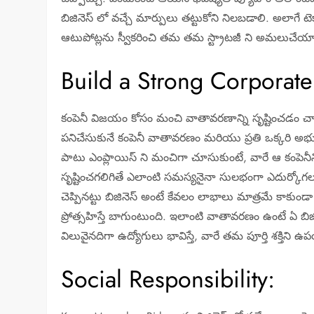
బిజినెస్ లో వచ్చే మార్పులు తట్టుకోని నిలబడాలి. అలాగే ట
ఆటుపోట్లను స్వీకరించి తమ తమ స్ట్రాటజీ ని అమలుచేయా
Build a Strong Corporate
కంపెనీ విజయం కోసం మంచి వాతావరణాన్ని సృష్టించడం చా
పనిచేసుకునే కంపెనీ వాతావరణం మరియు ప్రతి ఒక్కరి అభ
పాటు ఎంప్లాయిస్ ని మంచిగా చూసుకుంటే, వారే ఆ కంపెనీ
సృష్టించగలిగితే ఎలాంటి సమస్యనైనా సులభంగా ఎదుర్కో
చెప్పినట్టు బిజినెస్ అంటే కేవలం లాభాలు మాత్రమే కాకుండ
ప్రోత్సహిస్తే బాగుంటుంది. ఇలాంటి వాతావరణం ఉంటే ఏ బిజి
విలువైనదిగా ఉద్యోగులు భావిస్తే, వారే తమ పూర్తి శక్తిని
Social Responsibility: