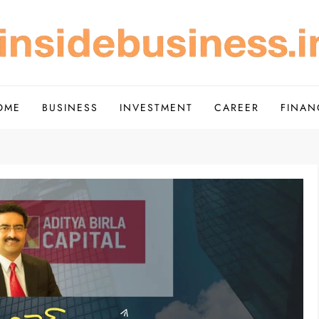
Scope of Investment – Insi
de Simple
OME
BUSINESS
INVESTMENT
CAREER
FINAN